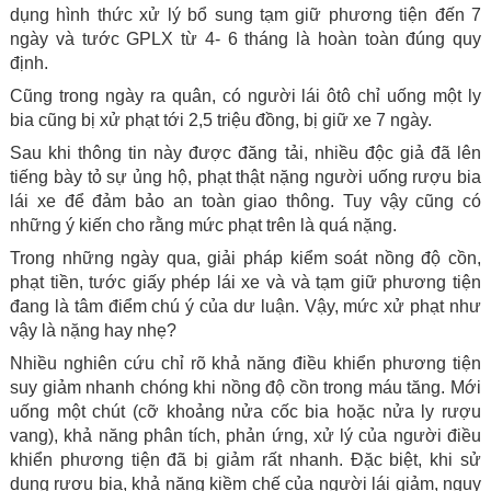
dụng hình thức xử lý bổ sung tạm giữ phương tiện đến 7
ngày và tước GPLX từ 4- 6 tháng là hoàn toàn đúng quy
định.
Cũng trong ngày ra quân, có người lái ôtô chỉ uống một ly
bia cũng bị xử phạt tới 2,5 triệu đồng, bị giữ xe 7 ngày.
Sau khi thông tin này được đăng tải, nhiều độc giả đã lên
tiếng bày tỏ sự ủng hộ, phạt thật nặng người uống rượu bia
lái xe để đảm bảo an toàn giao thông. Tuy vậy cũng có
những ý kiến cho rằng mức phạt trên là quá nặng.
Trong những ngày qua, giải pháp kiểm soát nồng độ cồn,
phạt tiền, tước giấy phép lái xe và và tạm giữ phương tiện
đang là tâm điểm chú ý của dư luận. Vậy, mức xử phạt như
vậy là nặng hay nhẹ?
Nhiều nghiên cứu chỉ rõ khả năng điều khiển phương tiện
suy giảm nhanh chóng khi nồng độ cồn trong máu tăng. Mới
uống một chút (cỡ khoảng nửa cốc bia hoặc nửa ly rượu
vang), khả năng phân tích, phản ứng, xử lý của người điều
khiển phương tiện đã bị giảm rất nhanh. Đặc biệt, khi sử
dụng rượu bia, khả năng kiềm chế của người lái giảm, nguy