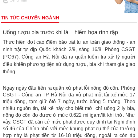
Send mail
TIN TỨC CHUYÊN NGÀNH
Uống rượu bia trước khi lái - hiểm họa rình rập
Thực hiện đợt cao điểm bảo trật tự an toàn giao thông - an
ninh trật tự dịp Quốc khách 2/9, sáng 16/8, Phòng CSGT
(PC67), Công an Hà Nội đã ra quân kiểm tra xử lý người
điều khiển phương tiện sử dụng rượu, bia khi tham gia giao
thông.
Ngay ngày đầu tiên ra quân xử phạt lỗi nồng độ cồn, Phòng
CSGT - Công an TP Hà Nội đã xử phạt một tài xế mức 17
triệu đồng, tạm giữ ôtô 7 ngày, tước bằng 5 tháng. Theo
nhiều nguồn tin, tài xế này cho biết mới chỉ uống 2 ly bia,
nồng độ cồn đo được ở mức 0,622 miligam/lít khí thở. Như
vậy, CSGT đã căn cứ mức phạt được quy định tại Nghị định
số 46 của Chính phủ với mức khung phạt cụ thể của trường
hợp này là phạt tiền từ 16-18 triệu đồng, ngoài ra còn áp