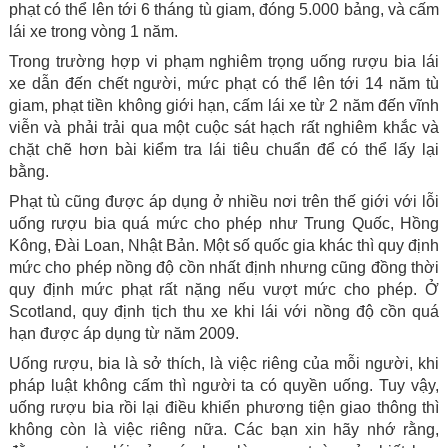
phạt có thể lên tới 6 tháng tù giam, đóng 5.000 bảng, và cấm
lái xe trong vòng 1 năm.
Trong trường hợp vi phạm nghiêm trọng uống rượu bia lái
xe dẫn đến chết người, mức phạt có thể lên tới 14 năm tù
giam, phạt tiền không giới hạn, cấm lái xe từ 2 năm đến vĩnh
viễn và phải trải qua một cuộc sát hạch rất nghiêm khắc và
chặt chẽ hơn bài kiểm tra lái tiêu chuẩn để có thể lấy lại
bằng.
Phạt tù cũng được áp dụng ở nhiều nơi trên thế giới với lỗi
uống rượu bia quá mức cho phép như Trung Quốc, Hồng
Kông, Đài Loan, Nhật Bản. Một số quốc gia khác thì quy định
mức cho phép nồng độ cồn nhất định nhưng cũng đồng thời
quy định mức phạt rất nặng nếu vượt mức cho phép. Ở
Scotland, quy định tịch thu xe khi lái với nồng độ cồn quá
hạn được áp dụng từ năm 2009.
Uống rượu, bia là sở thích, là việc riêng của mỗi người, khi
pháp luật không cấm thì người ta có quyền uống. Tuy vậy,
uống rượu bia rồi lại điều khiển phương tiện giao thông thì
không còn là việc riêng nữa. Các bạn xin hãy nhớ rằng,