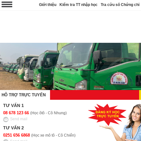
Giới thiệu
Kiểm tra TT nhập học
Tra cứu số Chứng chỉ
HỖ TRỢ TRỰC TUYẾN
TƯ VẤN 1
08 678 123 66
(Học ôtô - Cô Nhung)
Send mail
TƯ VẤN 2
0251 656 6868
(Học xe mô tô - Cô Chiến)