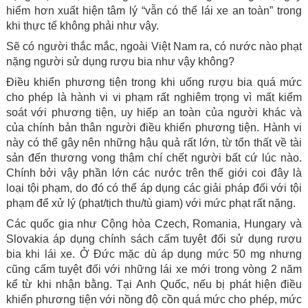
hiểm hơn xuất hiện tâm lý “vẫn có thể lái xe an toàn” trong
khi thực tế không phải như vậy.
Sẽ có người thắc mắc, ngoài Việt Nam ra, có nước nào phạt
nặng người sử dụng rượu bia như vậy không?
Điều khiển phương tiện trong khi uống rượu bia quá mức
cho phép là hành vi vi phạm rất nghiêm trọng vì mất kiểm
soát với phương tiện, uy hiếp an toàn của người khác và
của chính bản thân người điều khiển phương tiện. Hành vi
này có thể gây nên những hậu quả rất lớn, từ tổn thất về tài
sản đến thương vong thậm chí chết người bất cứ lúc nào.
Chính bởi vậy phần lớn các nước trên thế giới coi đây là
loại tội phạm, do đó có thể áp dụng các giải pháp đối với tội
phạm để xử lý (phạt/tịch thu/tù giam) với mức phạt rất nặng.
Các quốc gia như Cộng hòa Czech, Romania, Hungary và
Slovakia áp dụng chính sách cấm tuyệt đối sử dụng rượu
bia khi lái xe. Ở Đức mặc dù áp dụng mức 50 mg nhưng
cũng cấm tuyệt đối với những lái xe mới trong vòng 2 năm
kể từ khi nhận bằng. Tại Anh Quốc, nếu bị phát hiện điều
khiển phương tiện với nồng độ cồn quá mức cho phép, mức