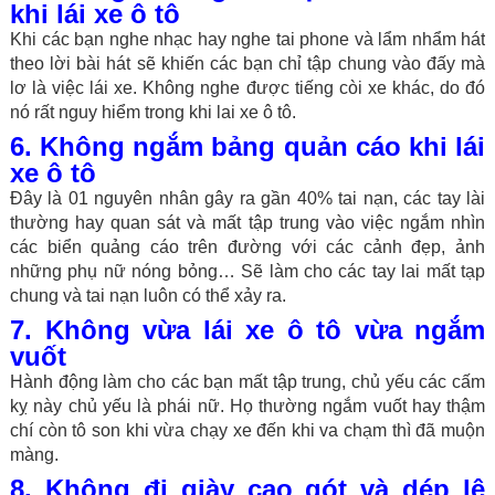
khi lái xe ô tô
Khi các bạn nghe nhạc hay nghe tai phone và lẩm nhẩm hát
theo lời bài hát sẽ khiến các bạn chỉ tập chung vào đấy mà
lơ là việc lái xe. Không nghe được tiếng còi xe khác, do đó
nó rất nguy hiểm trong khi lai xe ô tô.
6. Không ngắm bảng quản cáo khi lái
xe ô tô
Đây là 01 nguyên nhân gây ra gần 40% tai nạn, các tay lài
thường hay quan sát và mất tập trung vào việc ngắm nhìn
các biển quảng cáo trên đường với các cảnh đẹp, ảnh
những phụ nữ nóng bỏng… Sẽ làm cho các tay lai mất tạp
chung và tai nạn luôn có thể xảy ra.
7. Không vừa lái xe ô tô vừa ngắm
vuốt
Hành động làm cho các bạn mất tập trung, chủ yếu các cấm
kỵ này chủ yếu là phái nữ. Họ thường ngắm vuốt hay thậm
chí còn tô son khi vừa chạy xe đến khi va chạm thì đã muộn
màng.
8. Không đi giày cao gót và dép lê