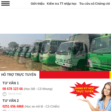
Giới thiệu
Kiểm tra TT nhập học
Tra cứu số Chứng chỉ
HỖ TRỢ TRỰC TUYẾN
TƯ VẤN 1
08 678 123 66
(Học ôtô - Cô Nhung)
Send mail
TƯ VẤN 2
0251 656 6868
(Học xe mô tô - Cô Chiến)