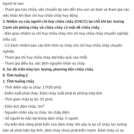
người bị nạn.
- Tham gia cứu chữa, vận chuyển tài sản đến khu vực an toàn và tham gia các
việc khác khi Ban chỉ huy chữa cháy huy động.
3. Nhiệm vụ của người chỉ huy chữa cháy (CHCC) tại chỗ khi lực lượng
Cảnh sát phòng cháy và chữa cháy có mặt để chữa cháy
- Bàn giao nhiệm vụ chỉ huy chữa cháy cho chỉ huy chữa cháy chuyên nghiệp
(nếu có).
- Có trách nhiệm báo cáo tình hình vụ cháy cho chỉ huy chữa cháy chuyên
nghiệp.
- Tham gia chỉ huy chữa cháy đạt hiệu quả cao nhất.
- Tham gia điều tra, xác định nguyên nhân vụ cháy.
4. Sơ đồ triển khai lực lượng, phương tiện chữa cháy
.
II. Tình huống 2
1. Tình huống cháy
- Thời điểm xảy ra cháy: 17h50 phút.
- Điểm xuất phát cháy: Đám cháy xuất phát từ phòng máy tính
- Thời gian cháy tự do: 02 phút.
2
- Diện tích đám cháy: 3m
.
- Nguyên nhân xảy ra cháy: do chập điện.
- Số người bị mắc kẹt trong đám cháy: 0 người.
- Dự kiến khả năng phát triển của đám cháy: khi xảy ra sự cố cháy, lực lượng
bảo vệ phát hiện kịp thời, đám cháy chưa phát triển mạnh. Đám cháy có xu