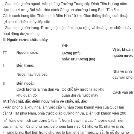
- Giao thông bên ngoài: Văn phòng Trường Trung cấp Đinh Tiên Hoàng nằm
dọc theo đường Bùi Văn Hòa cách Công an phường Long Bình Tân 5 km,
Cách cách trung tâm Thành phố Biên Hòa 10 km. Giao thông thông suốt thuận
lợi cho xe chữa cháy tiếp cận.
- Giao thông bên trong: Đường nội bộ thảm nhựa rộng và thoáng, xe chữa cháy
hoạt động được liên tục.
III. Nguồn nước chữa cháy
Trữ
Vị trí, khoản
3
TT
Nguồn nước
lượng (m
)
nguồn nước
hoặc lưu lượng (l/s)
I
Bên trong:
Nhà vệ sinh 
Nước máy trực tiếp
dãy văn phòn
II
Bên ngoài:
Cách tường là nhà dân và
Có chỗ lấy nước là ao khu
Cách văn ph
khu quân đội
quân đội và nước máy
IV. Tính chất, đặc điểm nguy hiểm về cháy, nổ, độc
- Văn phòng là khu nhà làm việc cấp 4, nằm trong khuôn viên của Cục Hậu
cần/BTTM phía Nam, phía trước giáp đường nhựa. Diện tích khuôn viên 200
2
2
m
, tổng diện tích xây dựng 175 m
. Gồm 1 dãy nhà cấp 4 tường gạch, nền
gạch, mái tôn; 02 phòng học, 03 phòng làm việc, 01 kho và 01 nhà vệ sinh.
- Trang bị nội thất bên trong chủ yếu là bàn ghế làm việc, tủ sắt, tủ gỗ đựng hồ