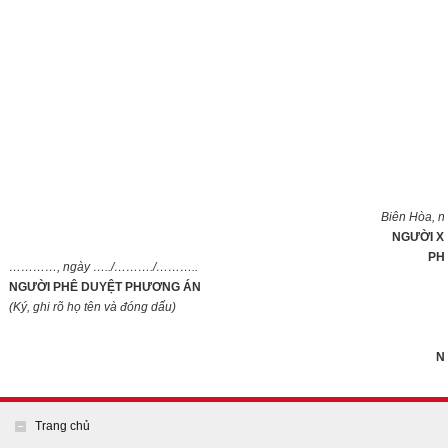
Biên Hòa, n
NGƯỜI X
PH
…………, ngày …../………./………..
NGƯỜI PHÊ DUYỆT PHƯƠNG ÁN
(Ký, ghi rõ họ tên và đóng dấu)
N
Trang chủ