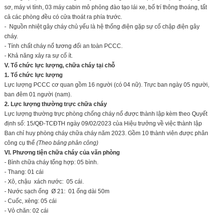
sơ, máy vi tính, 03 máy cabin mô phỏng đào tạo lái xe, bố trí thông thoáng, tất
cả các phòng đều có cửa thoát ra phía trước.
- Nguồn nhiệt gây cháy chủ yếu là hệ thống điện gặp sự cố chập điện gây
cháy.
- Tính chất cháy nổ tương đối an toàn PCCC.
- Khả năng xảy ra sự cố ít.
V. Tổ chức lực lượng, chữa cháy tại chỗ
1
.
Tổ chức lực lượng
Lực lượng PCCC cơ quan gồm 16 người (có 04 nữ). Trực ban ngày 05 người,
ban đêm 01 người (nam).
2
.
Lực lượng thường trực chữa cháy
Lực lượng thường trực phòng chống cháy nổ được thành lập kèm theo Quyết
định số: 15/QĐ-TCĐTH ngày 09/02/2023 của Hiệu trưởng về việc thành lập
Ban chỉ huy phòng cháy chữa cháy năm 2023. Gồm 10 thành viên được phân
công cụ thể
(Theo bảng phân công)
VI. Phương tiện chữa cháy của
văn phòng
- Bình chữa cháy tổng hợp: 05 bình.
- Thang: 01 cái
- Xô, chậu xách nước: 05 cái.
- Nước sạch ống Ø 21: 01 ống dài 50m
- Cuốc, xẻng: 05 cái
- Vỏ chăn: 02 cái