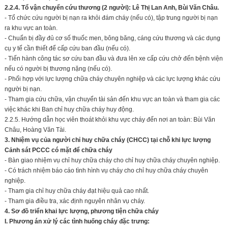
2.2.4. Tổ vận chuyển cứu thương (2 người):
Lê Thị Lan Anh, Bùi Văn Châu.
- Tổ chức cứu người bị nạn ra khỏi đám cháy (nếu có), tập trung người bị nạn
ra khu vực an toàn.
- Chuẩn bị đầy đủ cơ số thuốc men, bông băng, cáng cứu thương và các dụng
cụ y tế cần thiết để cấp cứu ban đầu (nếu có).
- Tiến hành công tác sơ cứu ban đầu và đưa lên xe cấp cứu chở đến bệnh viện
nếu có người bị thương nặng (nếu có).
- Phối hợp với lực lượng chữa cháy chuyên nghiệp và các lực lượng khác cứu
người bị nạn.
- Tham gia cứu chữa, vận chuyển tài sản đến khu vực an toàn và tham gia các
việc khác khi Ban chỉ huy chữa cháy huy động.
2.2.5. Hướng dẫn học viên thoát khỏi khu vực cháy đến nơi an toàn: Bùi Văn
Châu, Hoàng Văn Tài.
3. Nhiệm vụ của người chỉ huy chữa cháy (CHCC) tại chỗ khi lực lượng
Cảnh sát PCCC có mặt để chữa cháy
- Bàn giao nhiệm vụ chỉ huy chữa cháy cho chỉ huy chữa cháy chuyên nghiệp.
- Có trách nhiệm báo cáo tình hình vụ cháy cho chỉ huy chữa cháy chuyên
nghiệp.
- Tham gia chỉ huy chữa cháy đạt hiệu quả cao nhất.
- Tham gia điều tra, xác định nguyên nhân vụ cháy.
4. Sơ đồ triển khai lực lượng, phương tiện chữa cháy
I. Phương án xử lý các tình huống cháy đặc trưng: