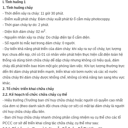
I. Tình huống 1
1. Tình huống cháy
- Thời điểm xảy ra cháy: 11 giờ 30 phút.
- Điểm xuất phát cháy: Đám cháy xuất phát từ ổ cắm máy photocoppy.
- Thời gian cháy tự do: 2 phút.
2
- Diện tích đám cháy: 02 m
.
- Nguyên nhân xảy ra cháy: Do chập điện tại ổ cắm điện.
- Số người bị mắc kẹt trong đám cháy: 0 người.
- Dự kiến khả năng phát triển của đám cháy: khi xảy ra sự cố cháy, lực lượng
trực chưa đến kịp, chỉ có 01 có nhân viên phát hiện thực hiện cắt điện toàn hệ
thống và dùng bình chữa cháy để dập cháy nhưng không có hiệu quả, đám
cháy đã phát triển bao trùm một góc phòng làm việc. Khi lực lượng thường trực
đến thì đám cháy phát triển mạnh, triển khai vòi bơm nước và các xô nước
chữa cháy thì đám cháy được khống chế, không có khả năng lan sang khu vực
khác.
2. Tổ chức triển khai chữa cháy
2.2. Kế hoạch tổ chức chữa cháy cụ thể
- Hiệu trưởng (Trưởng ban chỉ huy chữa cháy) hoặc người có quyền cao nhất
của đơn vị (theo danh sách đội chưa cháy cơ sở) có mặt tại đám cháy là người
chỉ huy chữa cháy đầu tiên.
- Ban chỉ huy chữa cháy nhanh chóng phân công nhiệm vụ cụ thể cho các tổ
PCCC cơ sở để triển khai công tác chữa cháy, cụ thể như sau: