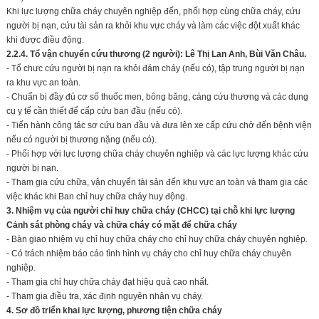
Khi lực lượng chữa cháy chuyên nghiệp đến, phối hợp cùng chữa cháy, cứu
người bị nạn, cứu tài sản ra khỏi khu vực cháy và làm các việc đột xuất khác
khi được điều động.
2.2.4. Tổ vận chuyển cứu thương (2 người):
Lê Thị Lan Anh, Bùi Văn Châu.
- Tổ chưc cứu người bị nạn ra khỏi đám cháy (nếu có), tập trung người bị nạn
ra khu vực an toàn.
- Chuẩn bị đầy đủ cơ số thuốc men, bông băng, cáng cứu thương và các dụng
cụ y tế cần thiết để cấp cứu ban đầu (nếu có).
- Tiến hành công tác sơ cứu ban đầu và đưa lên xe cấp cứu chở đến bệnh viện
nếu có người bị thương nặng (nếu có).
- Phối hợp với lực lượng chữa cháy chuyên nghiệp và các lực lượng khác cứu
người bị nạn.
- Tham gia cứu chữa, vận chuyển tài sản đến khu vực an toàn và tham gia các
việc khác khi Ban chỉ huy chữa cháy huy động.
3. Nhiệm vụ của người chỉ huy chữa cháy (CHCC) tại chỗ khi lực lượng
Cảnh sát phòng cháy và chữa cháy có mặt để chữa cháy
- Bàn giao nhiệm vụ chỉ huy chữa cháy cho chỉ huy chữa cháy chuyên nghiệp.
- Có trách nhiệm báo cáo tình hình vụ cháy cho chỉ huy chữa cháy chuyên
nghiệp.
- Tham gia chỉ huy chữa cháy đạt hiệu quả cao nhất.
- Tham gia điều tra, xác định nguyên nhân vụ cháy.
4. Sơ đồ triển khai lực lượng, phương tiện chữa cháy