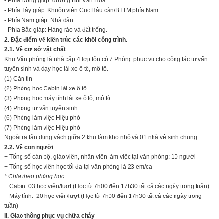
- Phía Đông giáp: đường Bùi Văn Hòa
- Phía Tây giáp: Khuôn viên Cục Hậu cần/BTTM phía Nam
- Phía Nam giáp: Nhà dân.
- Phía Bắc giáp: Hàng rào và đất trống.
2. Đặc điểm về kiến trúc các khối công trình.
2.1. Về cơ sở vật chất
Khu Văn phòng là nhà cấp 4 lợp tôn có 7 Phòng phục vụ cho công tác tư vấn
tuyển sinh và dạy học lái xe ô tô, mô tô.
(1) Căn tin
(2) Phòng học Cabin lái xe ô tô
(3) Phòng học máy tính lái xe ô tô, mô tô
(4) Phòng tư vấn tuyển sinh
(6) Phòng làm việc Hiệu phó
(7) Phòng làm việc Hiệu phó
Ngoài ra tận dụng vách giữa 2 khu làm kho nhỏ và 01 nhà vệ sinh chung.
2.2. Về con người
+ Tổng số cán bộ, giáo viên, nhân viên làm việc tại văn phòng: 10 người
+ Tổng số học viên học tối đa tại văn phòng là 23 em/ca.
* Chia theo
phòng
học:
+ Cabin: 03 học viên/lượt (Học từ 7h00 đến 17h30 tất cả các ngày trong tuần)
+ Máy tính: 20 học viên/lượt (Học từ 7h00 đến 17h30 tất cả các ngày trong
tuần)
II. Giao thông phục vụ chữa cháy