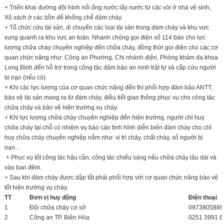
+ Triển khai đường đội hình nối ống nước lấy nước từ các vòi ở nhà vệ sinh,
Xô xách ở các bồn để khống chế đám cháy.
+ Tổ chức cứu tài sản, di chuyển các loại tài sản trong đám cháy và khu vực
xung quanh ra khu vực an toàn. Nhanh chóng gọi điện số 114 báo cho lực
lượng chữa cháy chuyên nghiệp đến chữa cháy, đồng thời gọi điện cho các cơ
quan chức năng như: Công an Phường, Chi nhánh điện, Phòng khám đa khoa
Long Bình đến hỗ trợ trong công tác đảm bảo an ninh trật tự và cấp cứu người
bị nạn (nếu có).
+ Khi các lực lượng của cơ quan chức năng đến thì phối hợp đảm bảo ANTT,
bảo vệ tài sản mang ra từ đám cháy, điều tiết giao thông phục vụ cho công tác
chữa cháy và bảo vệ hiện trường vụ cháy.
+ Khi lực lượng chữa cháy chuyên nghiệp đến hiện trường, người chỉ huy
chữa cháy tại chỗ có nhiệm vụ báo cáo tình hình diễn biến đám cháy cho chỉ
huy chữa cháy chuyên nghiệp nắm như: vị trí cháy, chất cháy, số người bị
nạn…
+ Phục vụ tốt công tác hậu cần, công tác chiếu sáng nếu chữa cháy lâu dài và
vào ban đêm.
+ Sau khi đám cháy được dập tắt phải phối hợp với cơ quan chức năng bảo vệ
tốt hiện trường vụ cháy.
TT
Đơn vị huy động
Điện thoại
1
Đội chữa cháy cơ sở
0973805888
2
Công an TP. Biên Hòa
0251 3991 6