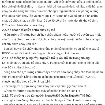
hướng lan sang các phòng xung quanh, với chất cháy ban đầu là phông, màn,
bàn ghế gỗ thiết bị điện, …. tỏa ra nhiệt độ lớn và nhiều khói. Sau một thời gian
cháy có khả năng bắt cháy qua các phòng xung quanh và các phòng ở tầng
trên tạo ra đám cháy lớn và phức tạp. Lực lượng bảo vệ đã dùng bình chữa
cháy để chữa cháy và triển khai 01 vòi từ bể chứa nước dự trữ khu vệ sinh.
2. Tổ chức triển khai chữa cháy
2.2. Kế hoạch tổ chức chữa cháy cụ thể
- Hiệu trưởng (Trưởng ban chỉ huy chữa cháy) hoặc người có quyền cao nhất
của Đơn vị (theo danh sách đội chưa cháy cơ sở) có mặt tại đám cháy là người
chỉ huy chữa cháy đầu tiên.
- Ban chỉ huy chữa cháy nhanh chóng phân công nhiệm vụ cụ thể cho các tổ
PCCC cơ sở để triển khai công tác chữa cháy, cụ thể như sau:
2.2.1. Tổ thông tin (2 người): Nguyễn
Đỗ Quân
,
Đỗ
Thị
Hồng Nhung
Khi nhận được tin báo có cháy xảy ra trong cơ sở thì nhanh chóng thông báo
cho BCH chữa cháy cơ sở.
Thông báo cho lực lượng chữa cháy cơ sở và báo động cháy cho toàn bộ nhân
viên trong cơ sở. Đồng thời gọi điện báo cho lực lượng Cảnh sát PC& CC
chuyên nghiệp theo số điện thoại 114.
- Khi có người bị nạn trong đám cháy cần cấp cứu, gọi điện cho 115.
- Cử người thường xuyên trực máy đảm bảo thông tin liên tục.
2.2.2. Tổ
thường trực
(2 người): Nguyễn
Đỗ Quân
,
Nguyễn Thế Tuấn
-
Khi nghe báo động cháy xảy ra, nhanh chóng cắt điện toàn khu vực cháy
- Mở cổng chính của trụ sở để đón xe và các lực lượng tham gia phối hợp chữa