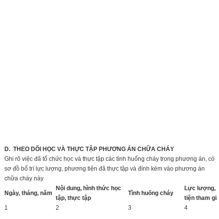
D. THEO DÕI HỌC VÀ THỰC TẬP PHƯƠNG ÁN CHỮA CHÁY
Ghi rõ việc đã tổ chức học và thực tập các tình huống cháy trong phương án, có
sơ đồ bố trí lực lượng, phương tiện đã thực tập và đính kèm vào phương án
chữa cháy này
Nội dung, hình thức học
Lực lượng,
Ngày, tháng, năm
Tình huống cháy
tập, thực tập
tiện tham gi
1
2
3
4