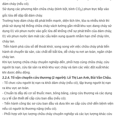
đám cháy (nếu có).
Sử dụng các phương tiện chữa cháy (bình bột, bình CO
) phun trực tiếp vào
2
gốc lửa để dập tắt đám cháy.
Trường hợp đám cháy đã phát triển mạnh, diện tích lớn, tỏa ra nhiều khói thì
phải sử dụng hệ thống chữa cháy vách tường gần nhất khu vực đang cháy sử
dụng 01 vòi phun nước vào gốc lửa để khống chế sự phát triển của đám cháy,
01 vòi phun nước làm mát các cấu kiện xung quanh nhằm hạn chế cháy lớn,
cháy lan.
Tiến hành phá cửa sổ để thoát khói; song song với việc chữa cháy phải tiến
hành di chuyển tài sản, các chất dễ bắt lửa, dễ cháy ra nơi an toàn, ngăn chặn
cháy lan.
Khi lực lượng chữa cháy chuyên nghiệp đến, phối hợp cùng chữa cháy, cứu
người bị nạn, cứu tài sản ra khỏi khu vực cháy và làm các việc đột xuất khác
khi được điều động.
2.2.4. Tổ vận chuyển cứu thương (2 người):
Lê Thị Lan Anh, Bùi Văn Châu.
- Tổ chưc cứu người bị nạn ra khỏi đám cháy (nếu có), tập trung người bị nạn
ra khu vực an toàn.
- Chuẩn bị đầy đủ cơ số thuốc men, bông băng, cáng cứu thương và các dụng
cụ y tế cần thiết để cấp cứu ban đầu (nếu có).
- Tiến hành công tác sơ cứu ban đầu và đưa lên xe cấp cứu chở đến bệnh viện
nếu có người bị thương nặng (nếu có).
- Phối hợp với lực lượng chữa cháy chuyên nghiệp và các lực lượng khác cứu