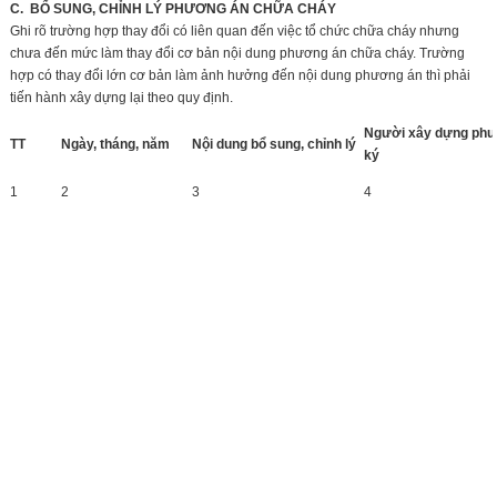
C. BỔ SUNG, CHỈNH LÝ PHƯƠNG ÁN CHỮA CHÁY
Ghi rõ trường hợp thay đổi có liên quan đến việc tổ chức chữa cháy nhưng
chưa đến mức làm thay đổi cơ bản nội dung phương án chữa cháy. Trường
hợp có thay đổi lớn cơ bản làm ảnh hưởng đến nội dung phương án thì phải
tiến hành xây dựng lại theo quy định.
Người xây dựng phư
TT
Ngày, tháng, năm
Nội dung bổ sung, chỉnh lý
ký
1
2
3
4