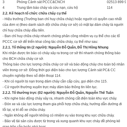
3
Phòng Cảnh sát PCCC&CNCH
02513 899 9
4
Trung tâm báo cháy và cứu nạn, cứu hộ
114
2.2. Kế hoạch tổ chức chữa cháy cụ thể
- Hiệu trưởng (Trưởng ban chỉ huy chữa cháy) hoặc người có quyền cao nhất
của đơn vị (theo danh sách đội chữa cháy cơ sở) có mặt tại đám cháy là người
chỉ huy chữa cháy đầu tiên.
- Ban chỉ huy chữa cháy nhanh chóng phân công nhiệm vụ cụ thể cho các tổ
PCCC cơ sở để triển khai công tác chữa cháy, cụ thể như sau:
2.2.1. Tổ thông tin (2 người): Nguyễn
Đỗ Quân
,
Đỗ
Thị
Hồng Nhung
Khi nhận được tin báo có cháy xảy ra trong cơ sở thì nhanh chóng thông báo
cho BCH chữa cháy cơ sở.
Thông báo cho lực lượng chữa cháy cơ sở và báo động cháy cho toàn bộ nhân
viên trong cơ sở. Đồng thời gọi điện báo cho lực lượng Cảnh sát PC& CC
chuyên nghiệp theo số điện thoại 114.
- Khi có người bị nạn trong đám cháy cần cấp cứu, gọi điện cho 115.
- Cử người thường xuyên trực máy đảm bảo thông tin liên tục.
2.2.2. Tổ
thường trực
(02 người): Nguyễn
Đỗ Quân
,
Nguyễn Thế Tuấn
-
Khi nghe báo động cháy xảy ra, nhanh chóng cắt điện toàn khu vực cháy.
- Đón xe và các lực lượng tham gia phối hợp chữa cháy, hướng dẫn đường đi
lối lại, vị trí đỗ xe chữa cháy.
- Ngăn không để người không có nhiệm vụ vào trong khu vực chữa cháy.
- Bảo vệ tài sản cứu được từ trong và xung quanh khu vực cháy đề phòng kẻ
gian trộn cắp hoặc phá hoại.