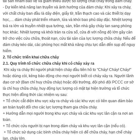
tài sản nhằm bảo vệ và giảm thiểu được số lượng chất cháy trong đám cháy.
- Dự kiến khả năng lan truyền và ảnh hưởng của đám cháy: Khi xảy ra cháy,
với chất cháy ban đầu là dây điện, giấy tờ, trần thạch cao và các thiết bị dạy
học,.... đám cháy phát triển nhanh, lửa và khói bao phủ dày đặc. Nhiệt lượng
toả ra lớn và truyền nhiệt qua tường, sàn, trần nhà gây cháy lan sang phòng
học khác. Nhiệt lượng và khói tràn ra cửa sổ, cửa đi với nồng độ lớn gây cản
trở cho việc cứu chữa, thoát nạn, cứu tài sản của lực lượng chữa cháy. Nếu để
đám cháy kéo dài, các phòng học mất khả năng chịu lực dẫn đến sụp đổ nguy
hiểm.
2. Tổ chức triển khai chữa cháy
2.1. Quy trình tổ chức chữa cháy khi có cháy xảy ra
Khi xảy ra cháy thì người phát hiện cháy đầu tiên hô to “Cháy! Cháy! Cháy!”
hoặc dùng còi, kẻng báo động cho mọi người biết có cháy xảy ra. Người lãnh
đạo cơ sở (Ban chỉ huy chữa cháy) hoặc đội trưởng, đội phó đội PCCC cơ sở
là chỉ huy chữa cháy, huy động lực lượng có mặt tại hiện trường và tổ chức
thực hiện đồng thời các nhiệm vụ sau:
+ Tổ chức cắt điện khu vực xảy ra cháy và các khu vực có liên quan đảm bảo
an toàn tuyệt đối cho các lực lượng tham gia chữa cháy.
+ Hướng dẫn mọi người trong khu vực cháy và các khu vực lân cận ra nơi an
toàn.
+ Tổ chức cứu người bị nạn trong đám cháy và khu vực lân cận (nếu có).
+ Tổ chức sử dụng các bình chữa cháy hiện có để chữa cháy, hạn chế cháy
lan, cháy lớn.