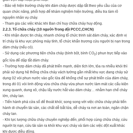
- Bảo vệ hiện trường cháy khi đám cháy được dập tắt theo yêu cầu của cơ
quan chức năng, phối hợp để khám nghiệm hiện trường, điều tra làm rõ
nguyên nhân vụ cháy.
- Tham gia các việc khác khi Ban chỉ huy chữa cháy huy động.
2.2.3. Tổ chữa cháy (10 người-Trong đội PCCC,CHCN)
- Khi nhận được tin cháy, nhanh chóng tổ chức trinh sát đám cháy, xác định vị
trí cháy là khu vực phòng máy tính, tổ chức khẩn trương cứu người bị nạn trong
đám cháy (nếu có).
- Sử dụng các phương tiện chữa cháy (bình bột, bình CO
) phun trực tiếp vào
2
gốc lửa để dập tắt đám cháy.
- Trường hợp đám cháy đã phát triển mạnh, diện tích lớn, tỏa ra nhiều khói thì
phải sử dụng hệ thống chữa cháy vách tường gần nhất khu vực đang cháy sử
dụng 02 vòi phun nước vào gốc lửa để khống chế sự phát triển của đám cháy,
trong đó 01 vòi linh động vừa chữa cháy vừa phun nước làm mát các cấu kiện
xung quanh, dung xô, chậu lấy nước hắt vào đám cháy… nhằm hạn chế cháy
lớn, cháy lan.
- Tiến hành phá cửa sổ để thoát khói; song song với việc chữa cháy phải tiến
hành di chuyển tài sản, các chất dễ bắt lửa, dễ cháy ra nơi an toàn, ngăn chặn
cháy lan.
- Khi lực lượng chữa cháy chuyên nghiệp đến, phối hợp cùng chữa cháy, cứu
người bị nạn, cứu tài sản ra khỏi khu vực cháy và làm các việc đột xuất khác
khi được điều động.