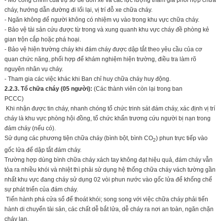
cháy, hướng dẫn đường đi lối lại, vị trí đỗ xe chữa cháy.
- Ngăn không để người không có nhiệm vụ vào trong khu vực chữa cháy.
- Bảo vệ tài sản cứu được từ trong và xung quanh khu vực cháy đề phòng kẻ
gian trộn cắp hoặc phá hoại.
- Bảo vệ hiện trường cháy khi đám cháy được dập tắt theo yêu cầu của cơ
quan chức năng, phối hợp để khám nghiệm hiện trường, điều tra làm rõ
nguyên nhân vụ cháy.
- Tham gia các việc khác khi Ban chỉ huy chữa cháy huy động.
2.2.3. Tổ chữa cháy (
05
người):
(Các thành viên còn lại trong ban
PCCC)
Khi nhận được tin cháy, nhanh chóng tổ chức trinh sát đám cháy, xác định vị trí
cháy là khu vực phòng hội đồng, tổ chức khẩn trương cứu người bị nạn trong
đám cháy (nếu có).
Sử dụng các phương tiện chữa cháy (bình bột, bình CO
) phun trực tiếp vào
2
gốc lửa để dập tắt đám cháy.
Trường hợp dùng bình chữa cháy xách tay không đạt hiệu quả, đám cháy vẫn
tỏa ra nhiều khói và nhiệt thì phải sử dụng hệ thống chữa cháy vách tường gần
nhất khu vực đang cháy sử dụng 02 vòi phun nước vào gốc lửa để khống chế
sự phát triển của đám cháy.
Tiến hành phá cửa sổ để thoát khói; song song với việc chữa cháy phải tiến
hành di chuyển tài sản, các chất dễ bắt lửa, dễ cháy ra nơi an toàn, ngăn chặn
cháy lan.