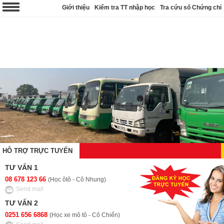
Giới thiệu
Kiểm tra TT nhập học
Tra cứu số Chứng chỉ
HỖ TRỢ TRỰC TUYẾN
TƯ VẤN 1
08 678 123 66
(Học ôtô - Cô Nhung)
Send mail
TƯ VẤN 2
0251 656 6868
(Học xe mô tô - Cô Chiến)