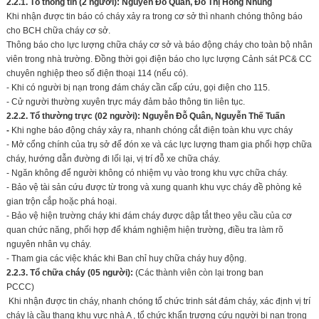
2.2.1. Tổ thông tin (2 người): Nguyễn
Đỗ Quân
,
Đỗ
Thị
Hồng Nhung
Khi nhận được tin báo có cháy xảy ra trong cơ sở thì nhanh chóng thông báo
cho BCH chữa cháy cơ sở.
Thông báo cho lực lượng chữa cháy cơ sở và báo động cháy cho toàn bộ nhân
viên trong nhà trường. Đồng thời gọi điện báo cho lực lượng Cảnh sát PC& CC
chuyên nghiệp theo số điện thoại 114 (nếu có).
- Khi có người bị nạn trong đám cháy cần cấp cứu, gọi điện cho 115.
- Cử người thường xuyên trực máy đảm bảo thông tin liên tục.
2.2.2. Tổ
thường trực
(02 người): Nguyễn
Đỗ Quân
,
Nguyễn Thế Tuấn
-
Khi nghe báo động cháy xảy ra, nhanh chóng cắt điện toàn khu vực cháy
- Mở cổng chính của trụ sở để đón xe và các lực lượng tham gia phối hợp chữa
cháy, hướng dẫn đường đi lối lại, vị trí đỗ xe chữa cháy.
- Ngăn không để người không có nhiệm vụ vào trong khu vực chữa cháy.
- Bảo vệ tài sản cứu được từ trong và xung quanh khu vực cháy đề phòng kẻ
gian trộn cắp hoặc phá hoại.
- Bảo vệ hiện trường cháy khi đám cháy được dập tắt theo yêu cầu của cơ
quan chức năng, phối hợp để khám nghiệm hiện trường, điều tra làm rõ
nguyên nhân vụ cháy.
- Tham gia các việc khác khi Ban chỉ huy chữa cháy huy động.
2.2.3. Tổ chữa cháy (
05
người):
(Các thành viên còn lại trong ban
PCCC)
Khi nhận được tin cháy, nhanh chóng tổ chức trinh sát đám cháy, xác định vị trí
cháy là cầu thang khu vực nhà A , tổ chức khẩn trương cứu người bị nạn trong