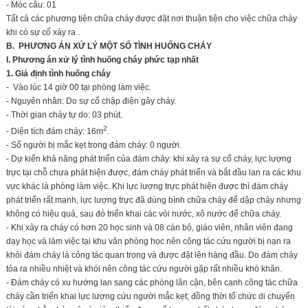
- Móc câu: 01
Tất cả các phương tiện chữa cháy được đặt nơi thuận tiện cho việc chữa cháy
khi có sự cố xảy ra .
B. PHƯƠNG ÁN XỬ LÝ MỘT SỐ TÌNH HUỐNG CHÁY
I. Phương án xử lý tình huống cháy phức tạp nhất
1. Giả định tình huống cháy
- Vào lúc 14 giờ 00 tại phòng làm việc.
- Nguyên nhân: Do sự cố chập điện gây cháy.
- Thời gian cháy tự do: 03 phút.
2
- Diện tích đám cháy: 16m
.
- Số người bị mắc kẹt trong đám cháy: 0 người.
- Dự kiến khả năng phát triển của đám cháy: khi xảy ra sự cố cháy, lực lượng
trực tại chỗ chưa phát hiện được, đám cháy phát triển và bắt đầu lan ra các khu
vực khác là phòng làm việc. Khi lực lượng trực phát hiện được thì đám cháy
phát triển rất mạnh, lực lượng trực đã dùng bình chữa cháy để dập cháy nhưng
không có hiệu quả, sau đó triển khai các vòi nước, xô nước để chữa cháy.
- Khi xảy ra cháy có hơn 20 học sinh và 08 cán bộ, giáo viên, nhân viên đang
dạy học và làm việc tại khu văn phòng học nên công tác cứu người bị nạn ra
khỏi đám cháy là công tác quan trọng và được đặt lên hàng đầu. Do đám cháy
tỏa ra nhiều nhiệt và khói nên công tác cứu người gặp rất nhiều khó khăn.
- Đám cháy có xu hướng lan sang các phòng lân cận, bên cạnh công tác chữa
cháy cần triển khai lực lượng cứu người mắc kẹt; đồng thời tổ chức di chuyển